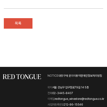
목록
NOTICE
대량구매 문의
이용약관
개인정보처리방침
위치
서울 강남구 압구정로79길 14 5층
전화
02-3445-8407
이메일
redtongue_winestore@redtongue.co.kr
사업자등록번호
212-86-15546