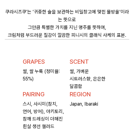
쿠라시즈쿠'는 ‘귀중한 술을 보관하는 비밀창고에 맺힌 물방울‘이라
는 뜻으로
그만큼 특별한 가치를 지닌 명주를 뜻하며,
크림처럼 부드러운 질감이 깔끔한 피니시의 클래식 사케의 표본.
GRAPES
SCENT
쌀, 쌀 누룩 (정미율:
쌀, 가벼운
55%)
시트러스향, 은은한
달콤함
PAIRING
REGION
스시, 사시미(참치,
Japan, Ibaraki
연어, 방어), 야키토리,
참깨 드레싱이 더해진
흰살 생선 샐러드